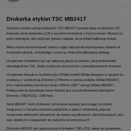
Drukarka etykiet TSC MB241T
Drukarka etykiet samoprzylepnych TSC MB241T posiada łatwy w obsłudze 3,5"
kolorowy ekran dotykowy LCD o wysokim kontraście z 6 przyciskami. Wystarczy
jedno dotknięcie, aby wykonać typowe zadania, na przykład kalibrację etykiet.
Menu można dostosowywać umieszczając najczęściej wykonywane zadania na
frontowym ekranie, umożliwiając szybszą, mniej skomplikowaną obsługę.
Urządzenie charakteryzuje się najlepszą jakością nadruku, jaką kiedykolwiek
oferowała firma TSC, dzięki szybszym procesorom i zaktualizowanemu firmware.
Urządzenie drukuje w rozdzielczości 203dpi (model 300dpi dostępny w opcjach do
produktu) z szybkością 254mm/s (178mm/s w wersji produktu 300dpi MB340T),
przy maksymalnej szerokości druku 108mm (105.7 wersja 300dpi MB340T)
Podłączenie do dowolnego hosta możliwe jest za pośrednictwem interfejsów:
Ethernet, USB,RS232, USB Host.
Seria MB240T może drukować różnorodne etykiety, poczynając od etykiet
związanych z bezpieczeństwem pacjentów w opiece zdrowotnej, poprzez
oznaczanie elektroniki i biżuterii aż do etykiet wysyłkowych i dystrybucyjnych, jest
więc idealnym rozwiązaniem do nadruków przemysłowych.
Drukarka MB240T jest wyposażona w firmware TSPL-EZD, łatwe do ustawienia i