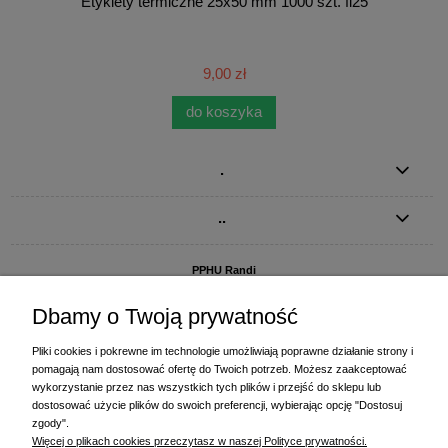
Etykiety termiczne 25x50 mm 1000 szt. fi25
9,00 zł
do koszyka
.
..
PPHU Randi
ul. Słoneczna Dolina 1
83-010 Straszyn
Dbamy o Twoją prywatność
MAGAZYN I BIURO FIRMY:
Pliki cookies i pokrewne im technologie umożliwiają poprawne działanie strony i
PPHU Randi
pomagają nam dostosować ofertę do Twoich potrzeb. Możesz zaakceptować
ul. Starogardzka 77 (wjazd od ul. Plażowej)
wykorzystanie przez nas wszystkich tych plików i przejść do sklepu lub
83-010 Straszyn
dostosować użycie plików do swoich preferencji, wybierając opcję "Dostosuj
zgody".
+48 58 770 31 80
- centrala
Więcej o plikach cookies przeczytasz w naszej Polityce prywatności.