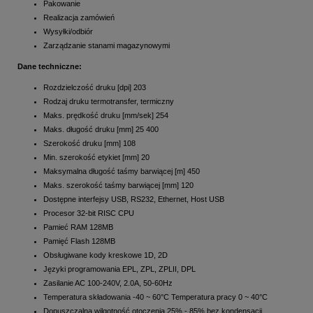
Pakowanie
Realizacja zamówień
Wysyłki/odbiór
Zarządzanie stanami magazynowymi
Dane techniczne:
Rozdzielczość druku [dpi] 203
Rodzaj druku termotransfer, termiczny
Maks. prędkość druku [mm/sek] 254
Maks. długość druku [mm] 25 400
Szerokość druku [mm] 108
Min. szerokość etykiet [mm] 20
Maksymalna długość taśmy barwiącej [m] 450
Maks. szerokość taśmy barwiącej [mm] 120
Dostępne interfejsy USB, RS232, Ethernet, Host USB
Procesor 32-bit RISC CPU
Pamieć RAM 128MB
Pamięć Flash 128MB
Obsługiwane kody kreskowe 1D, 2D
Języki programowania EPL, ZPL, ZPLII, DPL
Zasilanie AC 100-240V, 2.0A, 50-60Hz
Temperatura składowania -40 ~ 60°C Temperatura pracy 0 ~ 40°C
Dopuszczalna wilgotność otoczenia 25% - 85% bez kondensacji