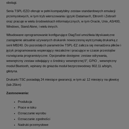
obsługi.
Seria TSPL-EZD oferuje w pełni kompatybilny zestaw standardowych emulacji
przemysłowych, w tym tryb wierszowania i języki Datamax®, Eltron® i Zebra®
oraz pracuje w wielu środowiskach informatycznych, w tym Oracle, Unix, AS/400,
Windows, Stand Alone, i wielu innych.
Wbudowane oprogramowanie konfigurujące DiagTool umożliwia błyskawiczne
zastąpienie aktualnie używanych drukarek nowoczesną wytrzymałą drukarką z
serii MB240. Do pozostałych parametrów TSPL-EZ zalicza się menadżera plików i
język programowania wspierający niezależne i pracujące w czasie przestojów
rozwiązania programistyczne. Opcjonalnie dostępne: zestaw odrywania,
wewnętrzny zestaw odwijający o średnicy wewnętrznej 5", GPIO , wewnętrzny
moduł Bluetooth, wpinany do gniazda moduł bezprzewodowy 802.11 a/b/g/n,
gilotyna.
Drukarki TSC posiadają 24 miesiące gwarancji, w tym aż 12 miesięcy na głowicę
(lub 25km)
Zastosowania:
Produkcja
Prace w toku
Oznaczanie wyrobu
Oznaczanie zgodności
Nadruki przemysłowe