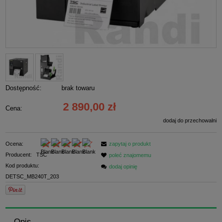
Dostępność:
brak towaru
2 890,00 zł
Cena:
dodaj do przechowalni
Ocena:
zapytaj o produkt
Producent:
TSC
poleć znajomemu
Kod produktu:
dodaj opinię
DETSC_MB240T_203
Opis