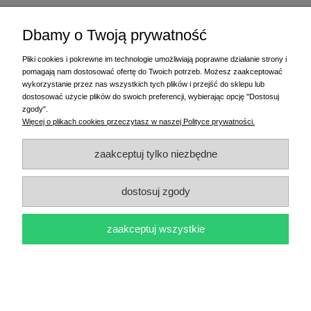
Dbamy o Twoją prywatność
Pliki cookies i pokrewne im technologie umożliwiają poprawne działanie strony i
pomagają nam dostosować ofertę do Twoich potrzeb. Możesz zaakceptować
wykorzystanie przez nas wszystkich tych plików i przejść do sklepu lub
dostosować użycie plików do swoich preferencji, wybierając opcję "Dostosuj
zgody".
Więcej o plikach cookies przeczytasz w naszej Polityce prywatności.
zaakceptuj tylko niezbędne
Etykiety foliowe 100x60 mm 1000 szt. białe PP
klej akryl fi76
dostosuj zgody
54,00 zł
zaakceptuj wszystkie
do koszyka