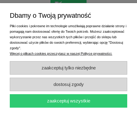
do koszyka
Dbamy o Twoją prywatność
Pliki cookies i pokrewne im technologie umożliwiają poprawne działanie strony i
pomagają nam dostosować ofertę do Twoich potrzeb. Możesz zaakceptować
promocja
wykorzystanie przez nas wszystkich tych plików i przejść do sklepu lub
dostosować użycie plików do swoich preferencji, wybierając opcję "Dostosuj
zgody".
Więcej o plikach cookies przeczytasz w naszej Polityce prywatności.
zaakceptuj tylko niezbędne
dostosuj zgody
zaakceptuj wszystkie
Etykiety termiczne 39x75 mm 1000 szt.
17,70 zł
23,00 zł