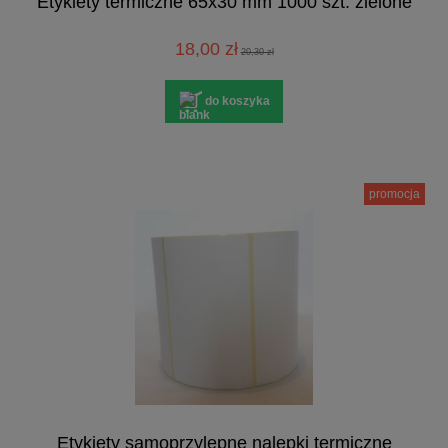
Etykiety termiczne 65x30 mm 1000 szt. zielone
18,00 zł
20,30 zł
do koszyka
promocja
Etykiety samoprzylepne nalepki termiczne