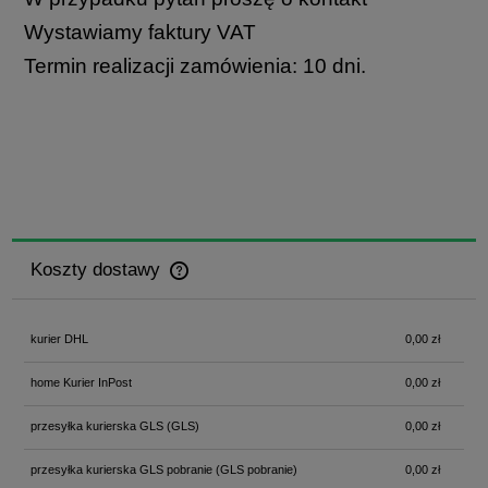
Wystawiamy faktury VAT
Termin realizacji zamówienia: 10 dni.
Koszty dostawy
Cena nie zawiera ewentualnych kosztów płatności
kurier DHL
0,00 zł
home Kurier InPost
0,00 zł
przesyłka kurierska GLS
(GLS)
0,00 zł
przesyłka kurierska GLS pobranie
(GLS pobranie)
0,00 zł