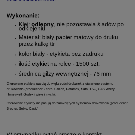
Wykonanie:
Klej:
odlepny
, nie pozostawia śladów po
odklejeniu
Materiał: biały papier matowy do druku
przez kalkę ttr
kolor biały - etykieta bez zadruku
ilość etykiet na rolce - 1500 szt.
średnica gilzy wewnętrznej - 76 mm
Oferowane etykiety pasują do większości drukarek z otwartego systemu
drukowania (producenci: Zebra, Citizen, Datamax, Sato, TSC, CAB, Avery,
Honeywell, Godex i wiele innych).
Oferowane etykiety nie pasują do zamkniętych systemów drukowania (producenci:
Brother, Seiko, Casio).
W przypadku pytań proszę o kontakt