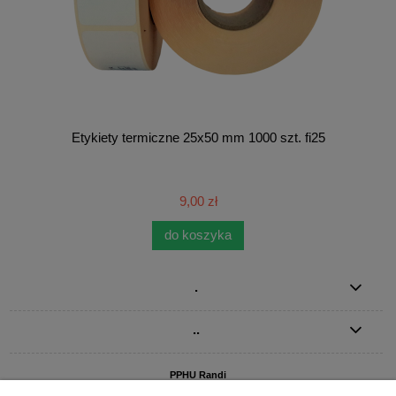
Etykiety termiczne 25x50 mm 1000 szt. fi25
9,00 zł
do koszyka
.
..
PPHU Randi
ul. Słoneczna Dolina 1