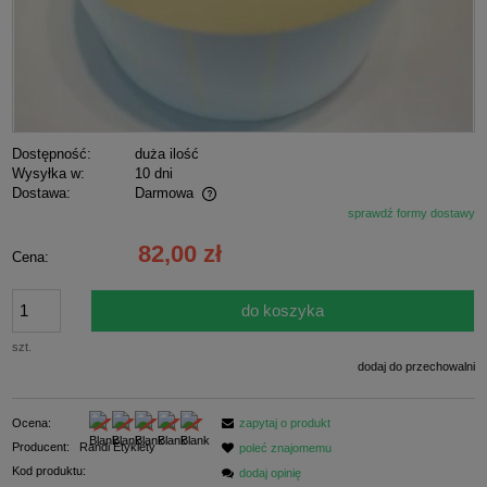
Dostępność:
duża ilość
Wysyłka w:
10 dni
Dostawa:
Darmowa
sprawdź formy dostawy
Cena nie zawiera ewentualnych kosztów płatności
82,00 zł
Cena:
do koszyka
szt.
dodaj do przechowalni
Ocena:
zapytaj o produkt
Producent:
Randi Etykiety
poleć znajomemu
Kod produktu:
dodaj opinię