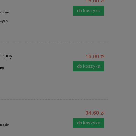
15,00 zł
do koszyka
i40 mm,
owych
dlepny
16,00 zł
do koszyka
pny
34,60 zł
do koszyka
ują do