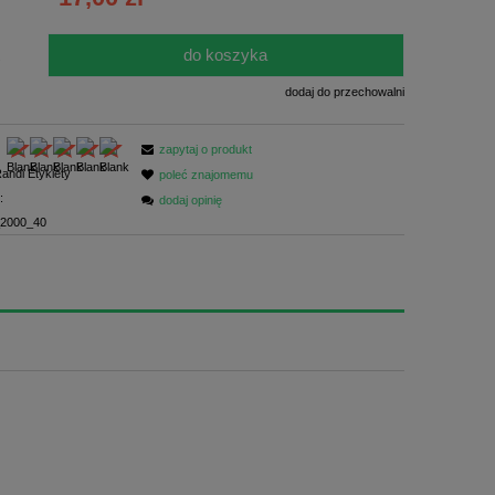
płatności
do koszyka
.
dodaj do przechowalni
zapytaj o produkt
andi Etykiety
poleć znajomemu
:
dodaj opinię
2000_40