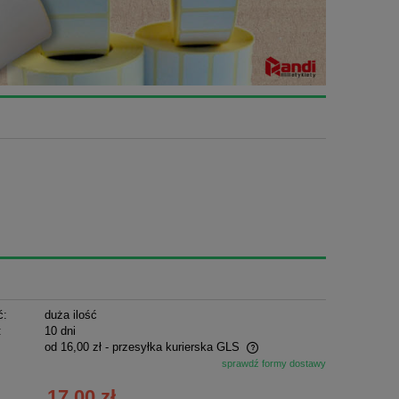
ć:
duża ilość
:
10 dni
od 16,00 zł
- przesyłka kurierska GLS
sprawdź formy dostawy
Cena nie zawiera ewentualnych kosztów
17,00 zł