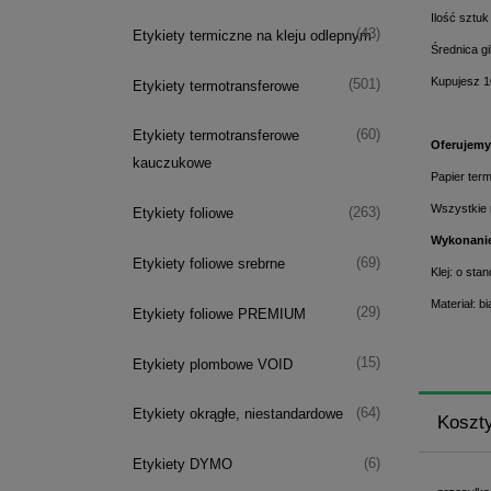
Ilość sztuk
(43)
Etykiety termiczne na kleju odlepnym
Średnica g
Kupujesz 1
(501)
Etykiety termotransferowe
(60)
Etykiety termotransferowe
Oferujemy 
kauczukowe
Papier ter
Wszystkie 
(263)
Etykiety foliowe
Wykonani
(69)
Etykiety foliowe srebrne
Klej: o sta
Materiał: b
(29)
Etykiety foliowe PREMIUM
(15)
Etykiety plombowe VOID
(64)
Etykiety okrągłe, niestandardowe
Koszt
(6)
Etykiety DYMO