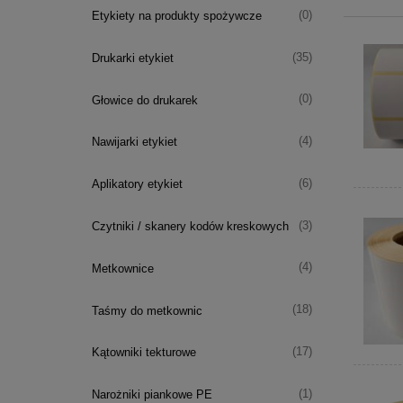
(0)
Etykiety na produkty spożywcze
(35)
Drukarki etykiet
(0)
Głowice do drukarek
(4)
Nawijarki etykiet
(6)
Aplikatory etykiet
(3)
Czytniki / skanery kodów kreskowych
(4)
Metkownice
(18)
Taśmy do metkownic
(17)
Kątowniki tekturowe
(1)
Narożniki piankowe PE