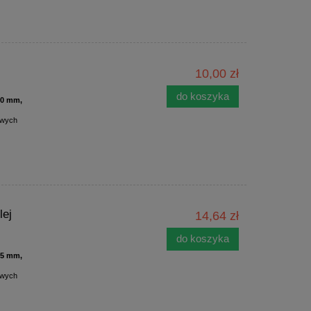
10,00 zł
do koszyka
i40 mm,
owych
lej
14,64 zł
do koszyka
i25 mm,
owych