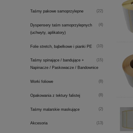
(22)
Taśmy pakowe samoprzylepne
(4)
Dyspensery taśm samoprzylepnych
(uchwyty, aplikatory)
(10)
Folie stretch, bąbelkowe i pianki PE
(15)
Taśmy spinające / bandujące +
Napinacze / Paskowacze / Bandownice
(8)
Worki foliowe
(8)
Opakowania z tektury falistej
(2)
Taśmy malarskie maskujące
(13)
Akcesoria