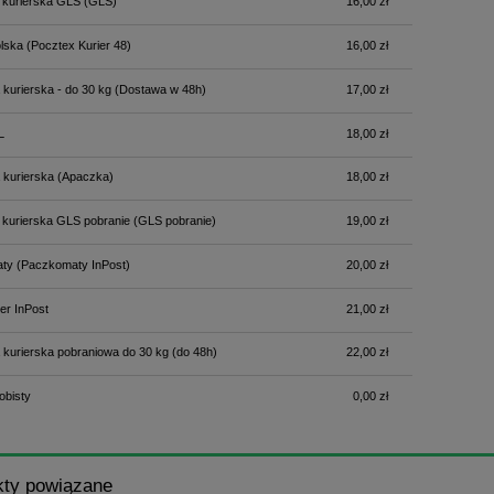
 kurierska GLS
(GLS)
16,00 zł
płatności
lska
(Pocztex Kurier 48)
16,00 zł
 kurierska - do 30 kg
(Dostawa w 48h)
17,00 zł
L
18,00 zł
 kurierska
(Apaczka)
18,00 zł
 kurierska GLS pobranie
(GLS pobranie)
19,00 zł
ty
(Paczkomaty InPost)
20,00 zł
er InPost
21,00 zł
 kurierska pobraniowa do 30 kg
(do 48h)
22,00 zł
obisty
0,00 zł
kty powiązane