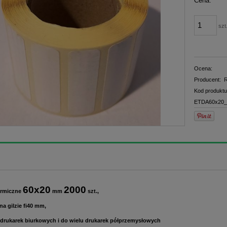
Cena:
szt
Ocena:
Producent:
R
Kod produktu
ETDA60x20_
60x20
2000
termiczne
mm
szt.,
na gilzie fi40 mm,
 drukarek biurkowych i do wielu drukarek półprzemysłowych