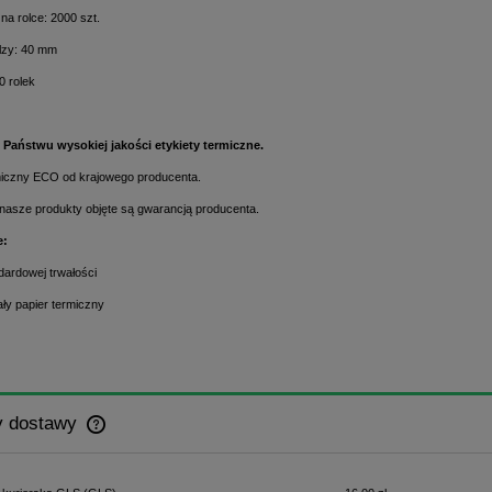
 na rolce: 2000 szt.
ilzy: 40 mm
0 rolek
Państwu wysokiej jakości etykiety termiczne.
miczny ECO od krajowego producenta.
nasze produkty objęte są gwarancją producenta.
e:
ndardowej trwałości
iały papier termiczny
y dostawy
Cena nie zawiera ewentualnych kosztów