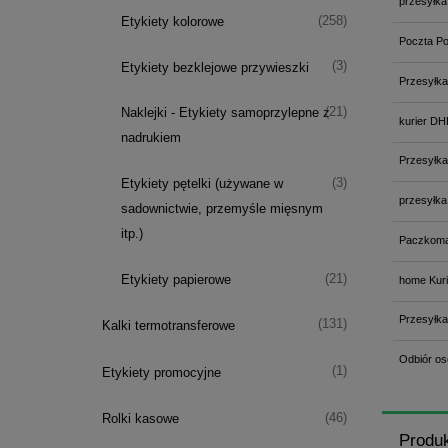
przesyłka
(258)
Etykiety kolorowe
Poczta Po
(3)
Etykiety bezklejowe przywieszki
Przesyłka
(21)
Naklejki - Etykiety samoprzylepne z
kurier DH
nadrukiem
Przesyłka
(3)
Etykiety pętelki (używane w
przesyłka
sadownictwie, przemyśle mięsnym
itp.)
Paczkoma
(21)
Etykiety papierowe
home Kuri
Przesyłka
(131)
Kalki termotransferowe
Odbiór os
(1)
Etykiety promocyjne
(46)
Rolki kasowe
Produ