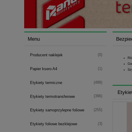
Menu
Bezpie
(0)
Producent naklejek
Ró
Gw
(1)
Papier ksero A4
Sz
(488)
Etykiety termiczne
Etykie
(396)
Etykiety termotransferowe
(255)
Etykiety samoprzylepne foliowe
(3)
Etykiety foliowe bezklejowe