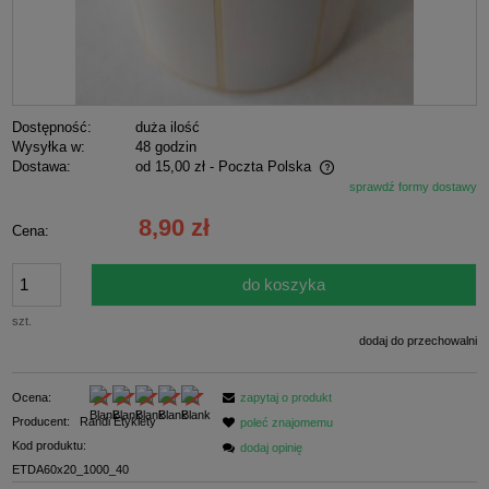
Dostępność:
duża ilość
Wysyłka w:
48 godzin
Dostawa:
od 15,00 zł
- Poczta Polska
sprawdź formy dostawy
Cena nie zawiera ewentualnych kosztów płatności
8,90 zł
Cena:
do koszyka
szt.
dodaj do przechowalni
Ocena:
zapytaj o produkt
Producent:
Randi Etykiety
poleć znajomemu
Kod produktu:
dodaj opinię
ETDA60x20_1000_40